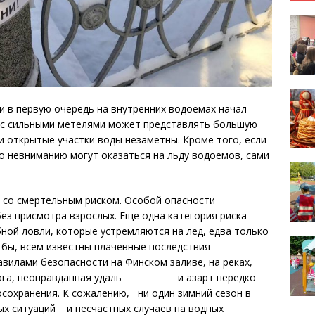
и в первую очередь на внутренних водоемах начал
и с сильными метелями может представлять большую
и открытые участки воды незаметны. Кроме того, если
по невниманию могут оказаться на льду водоемов, сами
 смертельным риском. Особой опасности
ез присмотра взрослых. Еще одна категория риска –
ной ловли, которые устремляются на лед, едва только
ь бы, всем известны плачевные последствия
илами безопасности на Финском заливе, на реках,
ербурга, неоправданная удаль и азарт нередко
сохранения. К сожалению, ни один зимний сезон в
ых ситуаций и несчастных случаев на водных