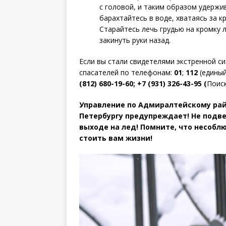
с головой, и таким образом удержи
барахтайтесь в воде, хватаясь за к
Старайтесь лечь грудью на кромку л
закинуть руки назад.
Если вы стали свидетелями экстренной с
спасателей по телефонам:
01
;
112
(едины
(812) 680-19-60; +7 (931) 326-43-95 (
Поис
Управление по Адмиралтейскому райо
Петербургу предупреждает! Не подв
выходе на лед! Помните, что несобл
стоить вам жизни!