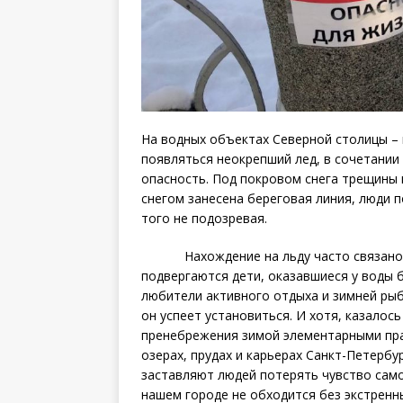
На водных объектах Северной столицы – 
появляться неокрепший лед, в сочетани
опасность. Под покровом снега трещины 
снегом занесена береговая линия, люди 
того не подозревая.
Нахождение на льду часто связано со
подвергаются дети, оказавшиеся у воды б
любители активного отдыха и зимней рыб
он успеет установиться. И хотя, казалос
пренебрежения зимой элементарными прав
озерах, прудах и карьерах Санкт-Пет
заставляют людей потерять чувство само
нашем городе не обходится без экстренн