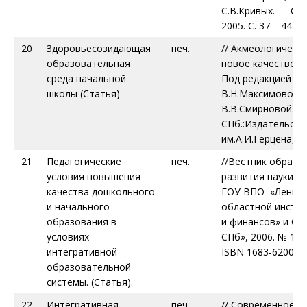
С.В.Кривых. — СП
2005. С. 37 – 44.
20
Здоровьесозидающая
печ.
// Акмеологическ
образовательная
новое качество о
среда начальной
Под редакцией
школы (Статья)
В.Н.Максимовой,
В.В.Смирновой. –
СПб.:Издательст
им.А.И.Герцена, 20
21
Педагогические
печ.
//Вестник образо
условия повышения
развития науки РА
качества дошкольного
ГОУ ВПО «Ленинг
и начального
областной инстит
образования в
и финансов» и О
условиях
СПб», 2006. № 11 (2
интегративной
ISBN 1683-6200
образовательной
системы. (Статья).
22
Интегративная
печ.
// Современное о