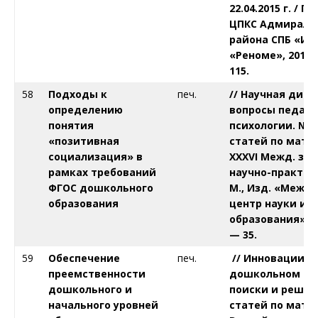
22.04.2015 г. / 
ЦПКС Адмиралт
района СПБ «ИМЦ
«Реноме», 2015.
115.
58
Подходы к
печ.
// Научная диск
определению
вопросы педаго
понятия
психологии. № 3 (
«позитивная
статей по мате
социализация» в
XXXVI Межд. за
рамках требований
научно-практич
ФГОС дошкольного
М., Изд. «Межд
образования
центр науки и
образования», 20
— 35
.
59
Обеспечение
печ.
// Инновации в
преемственности
дошкольном об
дошкольного и
поиски и решен
начального уровней
статей по мате