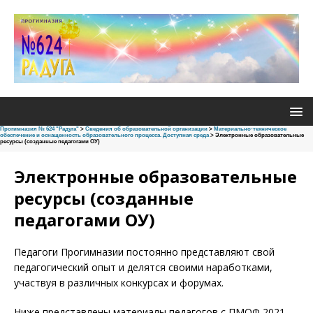
Прогимназия № 624 "Радуга"
>
Сведения об образовательной организации
>
Материально-техническое
обеспечение и оснащенность образовательного процесса. Доступная среда
>
Электронные образовательные
ресурсы (созданные педагогами ОУ)
Электронные образовательные
ресурсы (созданные
педагогами ОУ)
Педагоги Прогимназии постоянно представляют свой
педагогический опыт и делятся своими наработками,
участвуя в различных конкурсах и форумах.
Ниже представлены материалы педагогов с ПМОФ 2021