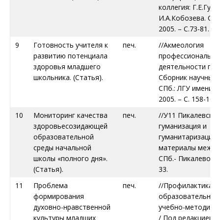
коллегия: Г.Е.Гун,
И.А.Кобозева. СП
2005. – С.73-81.
9
Готовность учителя к
печ.
//Акмеология
развитию потенциала
профессионально
здоровья младшего
деятельности пед
школьника. (Статья).
Сборник научных 
СПб.: ЛГУ имени А
2005. – С. 158-163.
10
Мониторинг качества
печ.
//У11 Пикалевские
здоровьесозидающей
гуманизация и
образовательной
гуманитаризация 
среды начальной
материалы межвуз.н
школы «полного дня».
СПб.- Пикалево: 20
(Статья).
33.
11
Проблема
печ.
//Профилактика 
формирования
образовательном
духовно-нравственной
учебно-методичес
культуры младших
/ Под редакцией п