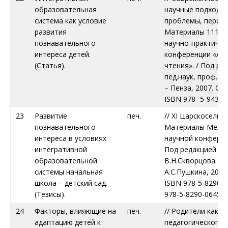
образовательная
научные подходы,
система как условие
проблемы, перспе
развития
Материалы 111 В
познавательного
научно-практичес
интереса детей.
конференции «Ар
(Статья).
чтения». / Под ре
пед.наук, проф. М
– Пенза, 2007. С.2
ISBN 978- 5-94321
23
Развитие
печ.
// ХI Царскосельс
познавательного
Материалы Межд
интереса в условиях
научной конференц
интегративной
Под редакцией п
образовательной
В.Н.Скворцова. – С
системы начальная
А.С.Пушкина, 2007.
школа – детский сад.
ISBN 978-5-8290-0
(Тезисы).
978-5-8290-0645-7 (
24
Факторы, влияющие на
печ.
// Родители как у
адаптацию детей к
педагогического 