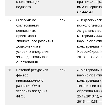
квалификации
практич..конф., –
педагога
им.А.И.Герцена, 201
С.144-148
37
О проблеме
печ.
//Педагогические 
согласования
психологические н
ценностных
Актуальные вопро
ориентиров
материалы XXXIII 
личностного развития
научно-практичес
дошкольника в
конференции. № 10
условиях внедрения
Новосибирск: Изд
ФГОС дошкольного
2013. — С.120-128
образования
38
Сетевой ресурс как
печ.
// Материалы Ме
фактор
научно-практичес
инновационного
конференции «Ин
развития ОУ в
технологии в сис
условиях введения
образования» (Ма
ФГОС
25.12.2013 г.), — 
2013. — С.38 — 42