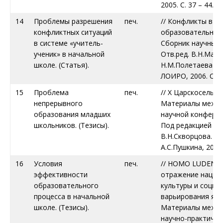
2005. С. 37 – 44.
14
Проблемы разрешения
печ.
// Конфликты в
конфликтных ситуаций
образовательной 
в системе «учитель-
Сборник научных т
ученик» в начальной
Отв.ред. В.Н.Макс
школе. (Статья).
Н.М.Полетаева — 
ЛОИРО, 2006. С. 60
15
Проблема
печ.
// Х Царскосельск
непрерывного
Материалы межд
образования младших
научной конференц
школьников. (Тезисы).
Под редакцией п
В.Н.Скворцова. – С
А.С.Пушкина, 2006.
16
Условия
печ.
// HOMO LUDENS 
эффективности
отражение нацио
образовательного
культуры и социа
процесса в начальной
варьирования язы
школе. (Тезисы).
Материалы межд
научно-практичес