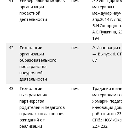
41
Универсальная модель
печ.
// XVIII Царскосе
организации
материалы
проектной
междунар.науч.кон
деятельности
апр.2014 г. / под 
В.Н.Скворцова. – С
А.С.Пушкина, 2014. 
194
42
Технологии
печ.
// Инновации в о
организации
— Выпуск 6. СПб. 
образовательного
67
пространства
внеурочной
деятельности
43
Технологии
печ.
Традиции в иннов
выстраивания
материалам горо
партнерства
Ярмарки педагоги
родителей и педагогов
инноваций дошко
в рамках согласования
работников 23 апре
ожиданий от
СПб.: НОУ «Экспре
реализации
227-232