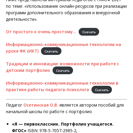
по теме: «Использование онлайн-ресурсов при реализации
программ дополнительного образования и внеурочной
деятельности».
От простого к очень простому…
Скачать
Информационно-коммуникационные технологии на
уроке ФК (ИКТ)
Скачать
Традиции и инновации: возможности при работе с
детским портфолио
Скачать
Информационно-коммуникационные технологии в
практике работы педагога-психолога
Скачать
Педагог
Осетинская О.В.
является автором пособий для
начальной школы по работе с портфолио
«Я — первоклассник. Портфолио учащегося.
ФГОС»
ISBN: 978-5-7057-2985-2,