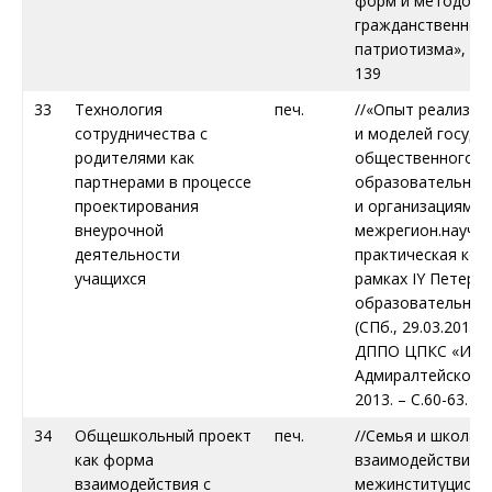
форм и методов 
гражданственност
патриотизма», 201
139
33
Технология
печ.
//«Опыт реализац
сотрудничества с
и моделей госуда
родителями как
общественного у
партнерами в процессе
образовательным
проектирования
и организациями»
внеурочной
межрегион.научно
деятельности
практическая кон
учащихся
рамках IY Петерб
образовательног
(СПб., 29.03.2013г
ДППО ЦПКС «И
Адмиралтейского 
2013. – С.60-63.
34
Общешкольный проект
печ.
//Семья и школа:
как форма
взаимодействие в
взаимодействия с
межинституцион