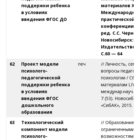
поддержки ребенка
материалов ХLV
в условиях
Международной
введения ФГОС ДО
практической
конференции / 
ред. С.С. Чернова
Новосибирск:
Издательство ЦР
С.60 — 64
62
Проект модели
печ
// Личность, семь
психолого-
вопросы педагоги
педагогической
психологии / Сб. с
поддержки ребенка
материалам LIY
в условиях
междунар.науч.-п
введения ФГОС
7 (53). Новосибирс
дошкольного
«СибАК», 2015. С.
образования
63
Технологический
// Образование де
компонент модели
ограниченными
психолого-
возможностями з