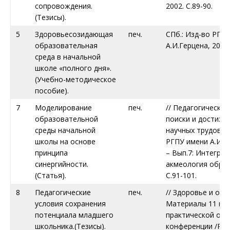
сопровождения.
2002. С.89-90.
(Тезисы).
5
Здоровьесозидающая
печ.
СПб.: Изд-во РГП
образовательная
А.И.Герцена, 2004.
среда в начальной
школе «полного дня».
(Учебно-методическое
пособие).
7
Моделирование
печ.
// Педагогическая
образовательной
поиски и достиже
среды начальной
научных трудов. –
школы на основе
РГПУ имени А.И.Ге
принципа
– Вып.7: Интеграц
синергийности.
акмеология образ
(Статья).
С.91-101.
8
Педагогические
печ.
// Здоровье и обр
условия сохранения
Материалы 11 нау
потенциала младшего
практической об
школьника.(Тезисы).
конференции /Ре