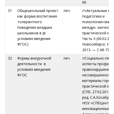
66
31
Общешкольный проект
печ.
//«Актуальные во
как форма воспитания
педагогики и
толерантного
психологии»:мате
поведения младших
междун. заочной 
школьников в (в
практической кон
условиях введения
Часть II (06.02.201
ФГОС)
Новосибирск: Изд
2013. — С.68-73
32
Формы внеурочной
печ
//Социально-педа
деятельности в
аспекты профила
условиях введения
правонарушений
ФГОС
несовершеннолет
материалы город.
практической ко
(СПб, 27.02.2013)
ред. С.А.Косабуцк
НОУ «СПбЦентр п
инновационных те