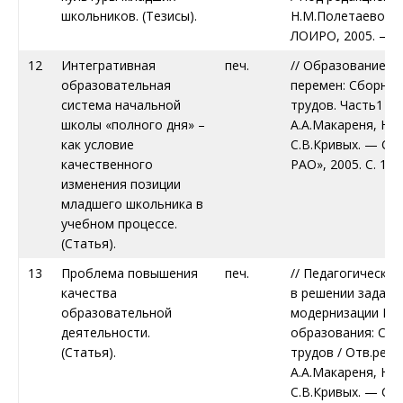
школьников. (Тезисы).
Н.М.Полетаевой. –
ЛОИРО, 2005. – С. 
12
Интегративная
печ.
// Образование в 
образовательная
перемен: Сборник
система начальной
трудов. Часть1 / О
школы «полного дня» –
А.А.Макареня, Н.Н
как условие
С.В.Кривых. — СП
качественного
РАО», 2005. С. 189
изменения позиции
младшего школьника в
учебном процессе.
(Статья).
13
Проблема повышения
печ.
// Педагогическа
качества
в решении задач 
образовательной
модернизации Ро
деятельности.
образования: Сбо
(Статья).
трудов / Отв.ред.
А.А.Макареня, Н.Н
С.В.Кривых. — СП