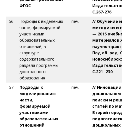
ФГОС
Издательство ЦР
С.267-276.
56
Подходы к выделению
печ.
// Обучение и в
части, формируемой
методики и пра
участниками
— 2015 учебного 
образовательных
материалов X
I
X
отношений, в
научно-практич.
структуре
Под об. ред. С.
содержательного
Новосибирск:
раздела программы
Издательство ЦР
дошкольного
С.221 -230
образования
57
Подходы к
печ.
// Инновации в
моделированию
дошкольном об
части,
поиски и решен
формируемой
статей по мате
участниками
Второй городск
образовательных
педагогических
отношений
дошкольных ра