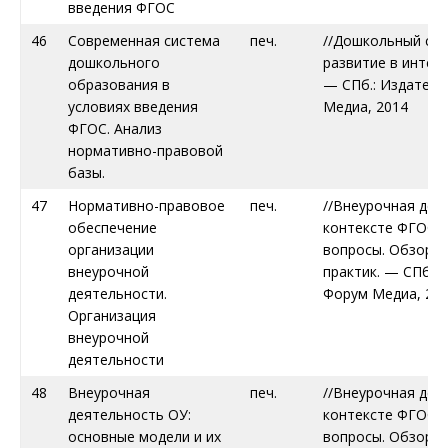
введения ФГОС
46
Современная система
печ.
//Дошкольный ста
дошкольного
развитие в интере
образования в
— СПб.: Издател
условиях введения
Медиа, 2014
ФГОС. Анализ
нормативно-правовой
базы.
47
Нормативно-правовое
печ.
//Внеурочная дея
обеспечение
контексте ФГОС.
организации
вопросы. Обзор л
внеурочной
практик. — СПб.:
деятельности.
Форум Медиа, 20
Организация
внеурочной
деятельности
48
Внеурочная
печ.
//Внеурочная дея
деятельность ОУ:
контексте ФГОС.
основные модели и их
вопросы. Обзор л