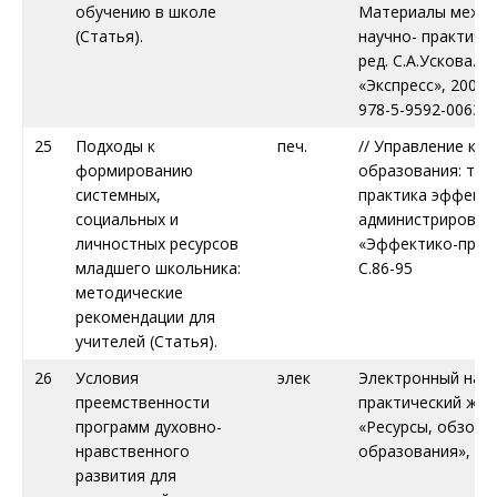
обучению в школе
Материалы межре
(Статья).
научно- практич. К
ред. С.А.Ускова. –
«Экспресс», 2008. 
978-5-9592-0063-3
25
Подходы к
печ.
// Управление ка
формированию
образования: тео
системных,
практика эффект
социальных и
администрировани
личностных ресурсов
«Эффектико-пресс
младшего школьника:
С.86-95
методические
рекомендации для
учителей (Статья).
26
Условия
элек
Электронный науч
преемственности
практический жур
программ духовно-
«Ресурсы, обзоры
нравственного
образования», 20
развития для