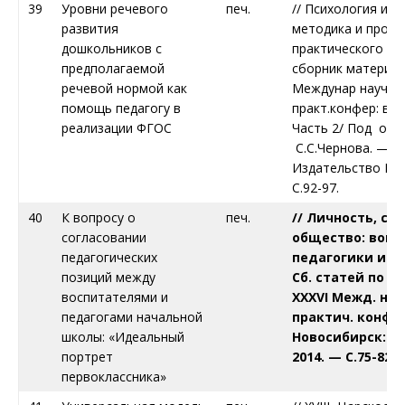
39
Уровни речевого
печ.
// Психология и п
развития
методика и проб
дошкольников с
практического пр
предполагаемой
сборник материа
речевой нормой как
Междунар научно
помощь педагогу в
практ.конфер: в 2-
реализации ФГОС
Часть 2/ Под общ
С.С.Чернова. — Н
Издательство ЦР
С.92-97.
40
К вопросу о
печ.
// Личность, се
согласовании
общество: вопр
педагогических
педагогики и пс
позиций между
Сб. статей по 
воспитателями и
XXX
V
I Межд. нау
педагогами начальной
практич. конф. №
школы: «Идеальный
Новосибирск: Из
портрет
2014. — С.75-82
.
первоклассника»