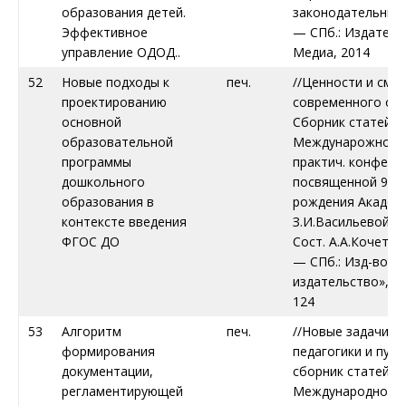
образования детей.
законодательных 
Эффективное
— СПб.: Издател
управление ОДОД..
Медиа, 2014
52
Новые подходы к
печ.
//Ценности и смы
проектированию
современного обр
основной
Сборник статей
образовательной
Междунарожной н
программы
практич. конфере
дошкольного
посвященной 90-л
образования в
рождения Академ
контексте введения
З.И.Васильевой 09
ФГОС ДО
Сост. А.А.Кочетов
— СПб.: Изд-во «
издательство», 2
124
53
Алгоритм
печ.
//Новые задачи п
формирования
педагогики и пути
документации,
сборник статей
регламентирующей
Международной н