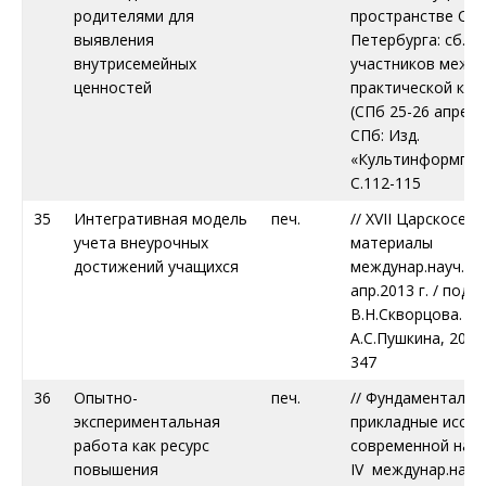
родителями для
пространстве Сан
выявления
Петербурга: сб.ст
внутрисемейных
участников между
ценностей
практической кон
(СПб 25-26 апреля 
СПб: Изд.
«Культинформпрес
С.112-115
35
Интегративная модель
печ.
// XVII Царскосель
учета внеурочных
материалы
достижений учащихся
междунар.науч.кон
апр.2013 г. / под 
В.Н.Скворцова. – С
А.С.Пушкина, 2013. 
347
36
Опытно-
печ.
// Фундаментальн
экспериментальная
прикладные иссле
работа как ресурс
современной наук
повышения
IV междунар.науч