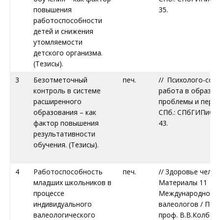
повышения
35.
работоспособности
детей и снижения
утомляемости
детского организма.
(Тезисы).
3
Безотметочный
печ.
// Психолого-соц
контроль в системе
работа в образов
расширенного
проблемы и персп
образования – как
СПб.: СПбГИПиСР, 
фактор повышения
43.
результативности
обучения. (Тезисы).
4
Работоспособность
печ.
// Здоровье челов
младших школьников в
Материалы 11
процессе
Международного 
индивидуального
валеологов / Под
валеологического
проф. В.В.Колбано