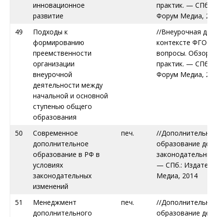
инновационное
практик. — СПб.:
развитие
Форум Медиа, 20
49
Подходы к
//Внеурочная дея
формированию
контексте ФГОС.
преемственности
вопросы. Обзор л
организации
практик. — СПб.:
внеурочной
Форум Медиа, 20
деятельности между
начальной и основной
ступенью общего
образования
50
Современное
печ.
//Дополнительно
дополнительное
образование дете
образование в РФ в
законодательных 
условиях
— СПб.: Издател
законодательных
Медиа, 2014
изменений
51
Менеджмент
печ.
//Дополнительно
дополнительного
образование дете