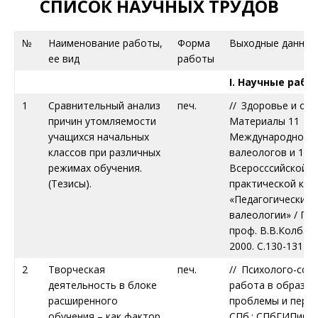
СПИСОК НАУЧНЫХ ТРУДОВ
№
Наименование работы,
Форма
Выходные данные
ее вид
работы
I. Научные рабо
1
Сравнительный анализ
печ.
// Здоровье и об
причин утомляемости
Материалы 11
учащихся начальных
Международного 
классов при различных
валеологов и 1У
режимах обучения.
Всеросссийской н
(Тезисы).
практической ко
«Педагогические
валеологии» / По
проф. В.В.Колбано
2000. С.130-131
2
Творческая
печ.
// Психолого-соц
деятельность в блоке
работа в образов
расширенного
проблемы и персп
обучения – как фактор
СПб.: СПбГИПиСР, 