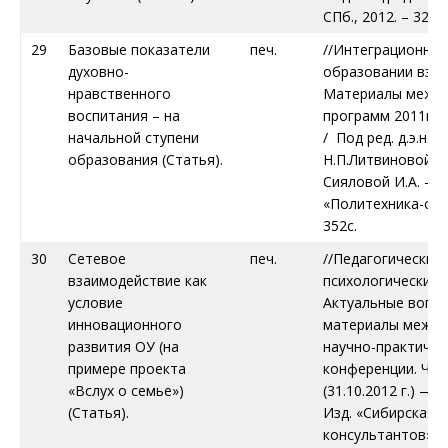
СПб., 2012. – 328с.
29
Базовые показатели
печ.
//Интеграционные
духовно-
образовании взро
нравственного
Материалы межд
воспитания – на
программ 2011г. В 
начальной ступени
/ Под ред. д.э.н., 
образования (Статья).
Н.П.Литвиновой и к
Сияловой И.А. – С
«Политехника-серв
352с.
30
Сетевое
печ.
//Педагогические 
взаимодействие как
психологические н
условие
Актуальные вопро
инновационного
материалы между
развития ОУ (на
научно-практичес
примере проекта
конференции. Част
«Вслух о семье»)
(31.10.2012 г.) — 
(Статья).
Изд. «Сибирская 
консультантов», 2