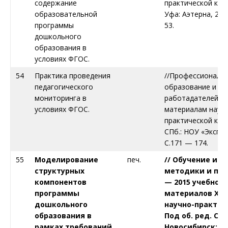
содержание
практической ко
образовательной
Уфа: Аэтерна, 201
программы
53.
дошкольного
образования в
условиях ФГОС.
54
Практика проведения
//Профессиональ
педагогического
образование и ин
мониторинга в
работадателей (п
условиях ФГОС.
материалам науч
практической кон
СПб.: НОУ «Экспре
С.171 — 174.
55
Моделирование
печ.
// Обучение и в
структурных
методики и пра
компонентов
— 2015 учебного 
программы
материалов X
V
II
дошкольного
научно-практич.
образования в
Под об. ред. С.
рамках требований
Новосибирск: