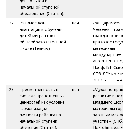
дошкольной и
начальной ступеней
образования (Статья).
27
Взаимосвязь
печ.
//ХI Царскосельск
адаптации и обучения
Человек – гражд
детей мигрантов в
гражданское общ
общеобразовательной
правовое государ
школе (Тезисы).
материалы
междунар.науч.кон
апр.2012г. / под 
Проф. В.Н.Скворцо
СПб.:ЛГУ имени А.
2012. – Т. II. – 480с
28
Преемственность в
печ.
//Духовно-нравст
системе нравственных
развитие и воспи
ценностей как условие
младшего школьн
гармонизации
материалы городс
личности ребенка на
заочным межрег
начальной ступени
участием (СПб, 22.
обучения (Статья).
Под общ.ред. Е.Н