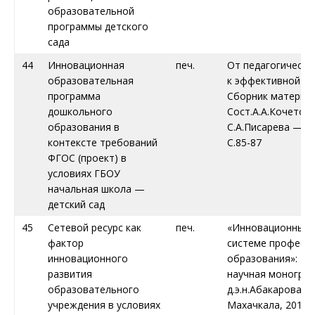
образовательной
программы детского
сада
44
Инновационная
печ.
От педагогическо
образовательная
к эффективной пр
программа
Сборник материал
дошкольного
Сост.А.А.Кочетова
образования в
С.А.Писарева — СП
контексте требований
С.85-87
ФГОС (проект) в
условиях ГБОУ
начальная школа —
детский сад
45
Сетевой ресурс как
печ.
«Инновационные 
фактор
системе професс
инновационного
образования»: Ко
развития
научная монографи
образовательного
д.э.н.Абакарова М.
учреждения в условиях
Махачкала, 2014.-