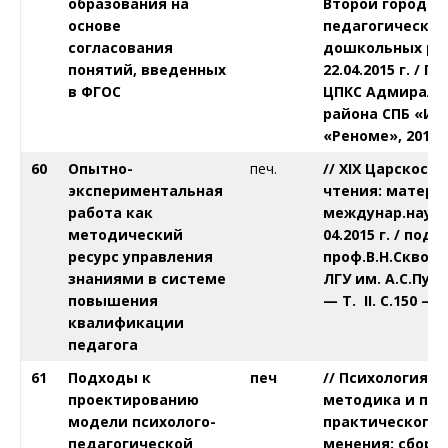
образования на
Второй городск
основе
педагогических
согласования
дошкольных ра
понятий, введенных
22.04.2015 г. / 
в ФГОС
ЦПКС Адмиралт
района СПБ «ИМЦ
«Реноме», 2015. 
60
Опытно-
печ.
// X
I
X Царскосел
экспериментальная
чтения: матери
работа как
междунар.науч.к
методический
04.2015 г. / под 
ресурс управления
проф.В.Н.Скворц
знаниями в системе
ЛГУ им. А.С.Пушк
повышения
— Т.
II.
С.150 — 
квалификации
педагога
61
Подходы к
печ
// Психология и
проектированию
методика и пр
модели психолого-
практического 
педагогической
менения: сборн