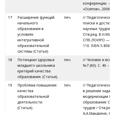
конференции. – С
«Осипов», 2006. С.
17
Расширение функций
печ.
// Педагогическая
начального
поиски и достиже
образования в
научных трудов. В
условиях
Отв.ред. В.Н.Мак
интегративной
СПб.:ЛОИРО — , 20
образовательной
110. ISBN 5-8064-
системы (Статья)
18
Потенциал здоровья
печ.
// Человек и вселе
младшего школьника
№7 (60). С. 40 – 49.
критерий качества
образования. (Статья).
19
Проблема повышения
печ.
// Педагогическа
качества
в решении задач 
образовательной
модернизации Ро
деятельности.
образования: Сбо
(Статья).
трудов / Отв.ред.
А.А.Макареня, Н.Н