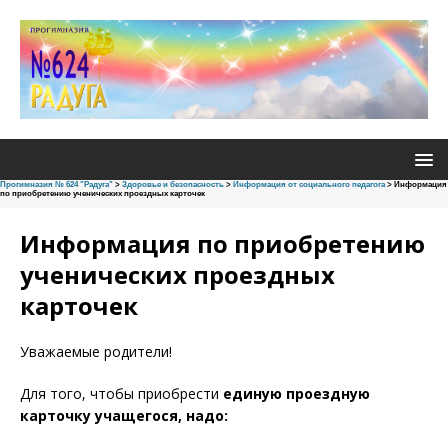
Прогимназия № 624 "Радуга"
>
Здоровье и безопасность
>
Информация от социального педагога
>
Информация
по приобретению ученических проездных карточек
Информация по приобретению
ученических проездных
карточек
Уважаемые родители!
Для того, чтобы приобрести
единую проездную
карточку учащегося, надо: