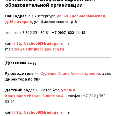
образовательной организации
Наш адрес
: г. С.-Петербург,
ул.8-я Красноармейская,
д.16 литера А
,
ул. Циолковского, д.8
телефон:
8 812 251-30-81
+7 (900) 622-44-42
сайт
http://school624raduga.ru
, , e-
mail:
sc624.adm@obr.gov.spb.ru
Детский сад
Руководитель —
Суденко Ирина Александровна
, зам.
директора по УВР
Детский сад:
г. С.-Петербург,
ул.10-я
Красноармейская, 3 литера А
, телефон: +7 (812 ) 762-
08-61
сайт
http://school624raduga.ru
,
, e-