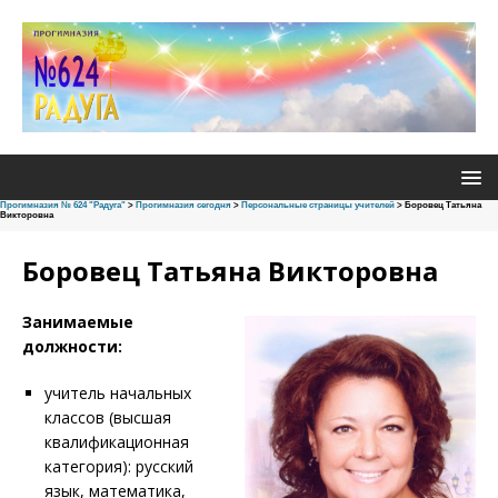
Прогимназия № 624 "Радуга"
>
Прогимназия сегодня
>
Персональные страницы учителей
>
Боровец Татьяна
Викторовна
Боровец Татьяна Викторовна
Занимаемые
должности:
учитель начальных
классов (высшая
квалификационная
категория): русский
язык, математика,