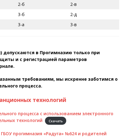
2-б
2-в
3-б
2-д
3-а
3-в
) допускаются в Прогимназию только при
щиты и с регистрацией параметров
рнале.
казанным требованиям, мы искренне заботимся о
ельного процесса.
анционных технологий
льного процесса с использованием электронного
ельных технологий
Скачать
ГБОУ прогимназия «Радуга» №624 и родителей