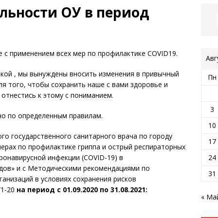
льности ОУ в период
 с применением всех мер по профилактике COVID19.
Авг
вкой , мы вынуждены вносить изменения в привычный
Пн
ля того, чтобы сохранить наше с вами здоровье и
отнестись к этому с пониманием.
3
но по определенным правилам.
10
го государственного санитарного врача по городу
17
 мерах по профилактике гриппа и острый респираторных
24
ронавирусной инфекции (COVID-19) в
одов» и с Методическими рекомендациями по
31
анизаций в условиях сохранения рисков
/1-20
на период с 01.09.2020 по 31.08.2021:
« Ма