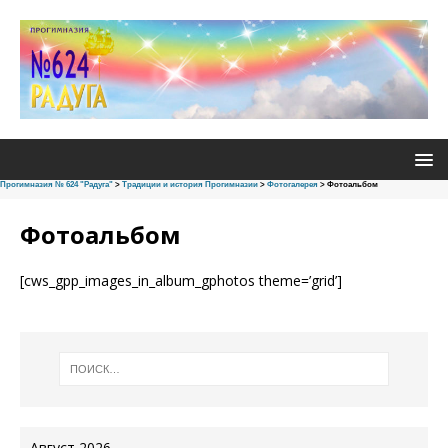
Прогимназия № 624 "Радуга"
>
Традиции и история Прогимназии
>
Фотогалерея
>
Фотоальбом
Фотоальбом
[cws_gpp_images_in_album_gphotos theme=’grid’]
Август 2026