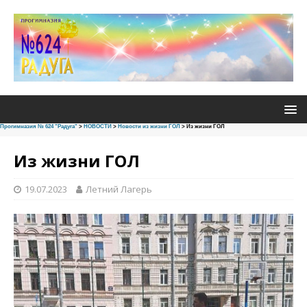
Прогимназия № 624 "Радуга"
>
НОВОСТИ
>
Новости из жизни ГОЛ
>
Из жизни ГОЛ
Из жизни ГОЛ
19.07.2023
Летний Лагерь