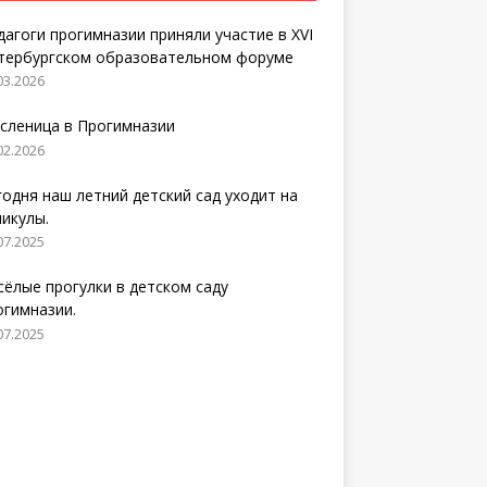
дагоги прогимназии приняли участие в XVI
тербургском образовательном форуме
03.2026
сленица в Прогимназии
02.2026
годня наш летний детский сад уходит на
никулы.
07.2025
сёлые прогулки в детском саду
огимназии.
07.2025