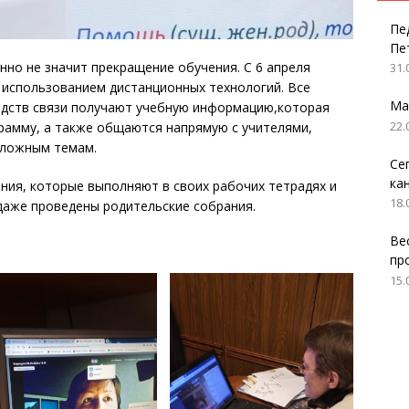
Пе
Пе
но не значит прекращение обучения. С 6 апреля
31.
 использованием дистанционных технологий. Все
Ма
дств связи получают учебную информацию,которая
22.
рамму, а также общаются напрямую с учителями,
сложным темам.
Се
ка
ния, которые выполняют в своих рабочих тетрадях и
18.
 даже проведены родительские собрания.
Ве
пр
15.