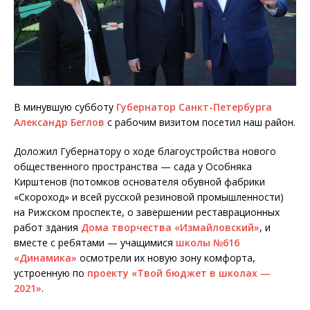
В минувшую субботу
Губернатор Санкт-Петербурга
Александр Беглов
с рабочим визитом посетил наш район.
Доложил Губернатору о ходе благоустройства нового
общественного пространства — сада у Особняка
Кирштенов (потомков основателя обувной фабрики
«Скороход» и всей русской резиновой промышленности)
на Рижском проспекте, о завершении реставрационных
работ здания
Дома творчества «Измайловский»
, и
вместе с ребятами — учащимися
школы №616
«Динамика»
осмотрели их новую зону комфорта,
устроенную по
проекту «Твой бюджет в школах —
2021»
.