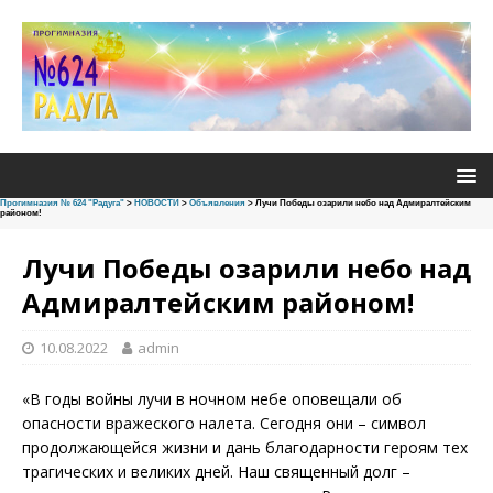
Прогимназия № 624 "Радуга"
>
НОВОСТИ
>
Объявления
>
Лучи Победы озарили небо над Адмиралтейским
районом!
Лучи Победы озарили небо над
Адмиралтейским районом!
10.08.2022
admin
«В годы войны лучи в ночном небе оповещали об
опасности вражеского налета. Сегодня они – символ
продолжающейся жизни и дань благодарности героям тех
трагических и великих дней. Наш священный долг –