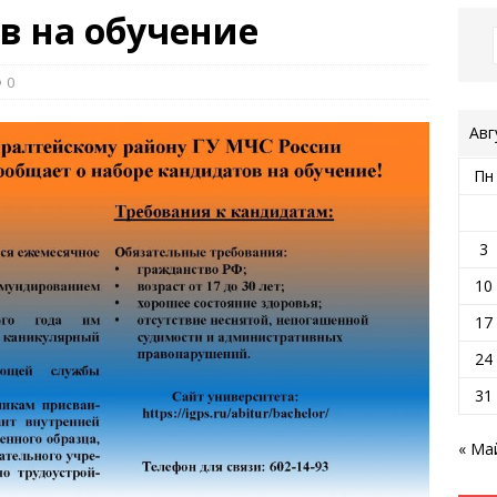
в на обучение
0
Авг
Пн
3
10
17
24
31
« Ма