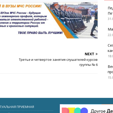
Пе
Пе
31.
Ма
22.
Се
ка
NEXT
18.
Третье и четвертое занятия слушателей курсов
группы № 6
Ве
пр
15.
ТУАЛЬНАЯ ПРИЕМНАЯ