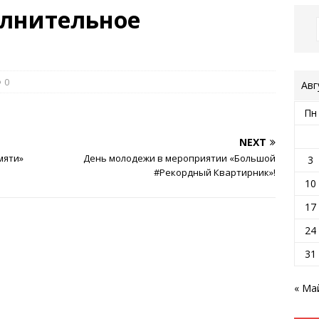
олнительное
0
Авг
Пн
NEXT
мяти»
День молодежи в мероприятии «Большой
3
#Рекордный Квартирник»!
10
17
24
31
« Ма