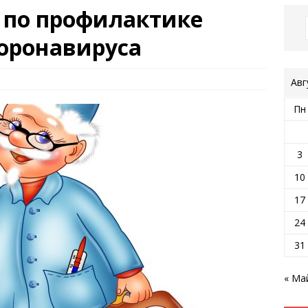
 по профилактике
коронавируса
Авг
Пн
3
10
17
24
31
« Ма