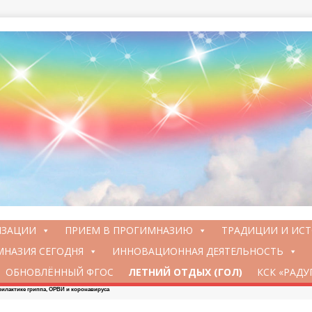
ИЗАЦИИ
ПРИЕМ В ПРОГИМНАЗИЮ
ТРАДИЦИИ И ИС
НАЗИЯ СЕГОДНЯ
ИННОВАЦИОННАЯ ДЕЯТЕЛЬНОСТЬ
ОБНОВЛЁННЫЙ ФГОС
ЛЕТНИЙ ОТДЫХ (ГОЛ)
КСК «РАДУ
илактике гриппа, ОРВИ и коронавируса