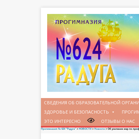
СВЕДЕНИЯ ОБ ОБРАЗОВАТЕЛЬНОЙ ОРГАН
ЗДОРОВЬЕ И БЕЗОПАСНОСТЬ
ПРОГИМ
ЭТО ИНТЕРЕСНО
ОТЗЫВЫ О НАС
Прогимназия № 624 "Радуга"
>
НОВОСТИ
>
Новости
>
Об усилении мер по проф