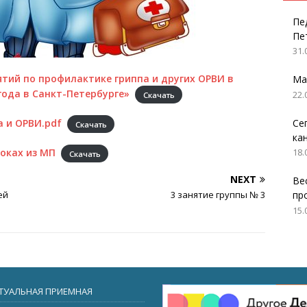
Пе
Пе
31.
тий по профилактике гриппа и других ОРВИ в
Ма
года в Санкт-Петербурге»
22.
Скачать
Се
 и ОРВИ.pdf
Скачать
ка
оках из МП
18.
Скачать
NEXT
Ве
ей
3 занятие группы № 3
пр
15.
ТУАЛЬНАЯ ПРИЕМНАЯ