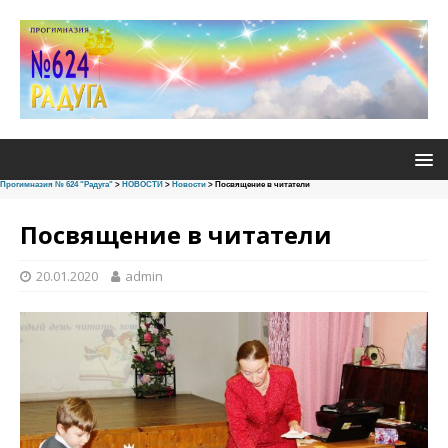
Прогимназия № 624 "Радуга"
>
НОВОСТИ
>
Новости
>
Посвящение в читатели
Посвящение в читатели
20.01.2020
admin