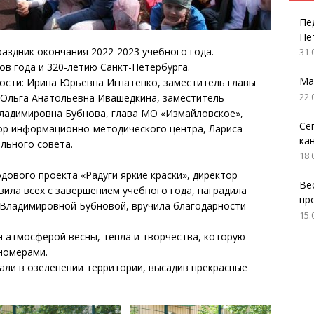
Пе
Пе
аздник окончания 2022-2023 учебного года.
31.
в года и 320-летию Санкт-Петербурга.
Ма
ости: Ирина Юрьевна Игнатенко, заместитель главы
22.
 Ольга Анатольевна Ивашедкина, заместитель
Владимировна Бубнова, глава МО «Измайловское»,
Се
ор информационно-методического центра, Лариса
ка
льного совета.
18.
дового проекта «Радуги яркие краски», директор
Ве
ила всех с завершением учебного года, наградила
пр
 Владимировной Бубновой, вручила благодарности
15.
н атмосферой весны, тепла и творчества, которую
номерами.
вали в озеленении территории, высадив прекрасные