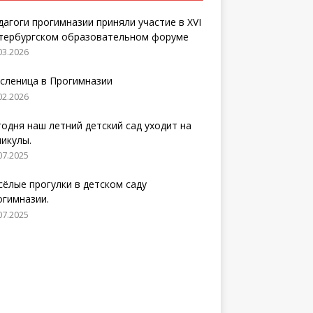
дагоги прогимназии приняли участие в XVI
тербургском образовательном форуме
03.2026
сленица в Прогимназии
02.2026
годня наш летний детский сад уходит на
никулы.
07.2025
сёлые прогулки в детском саду
огимназии.
07.2025