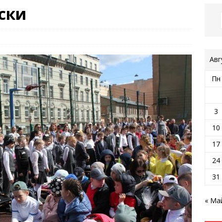
ски
Авг
Пн
3
10
17
24
31
« Ма