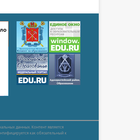
нальных данных. Контент является
ентифицируется как обязательный к