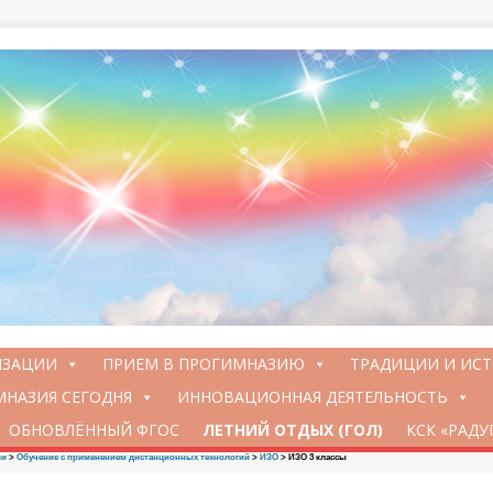
ИЗАЦИИ
ПРИЕМ В ПРОГИМНАЗИЮ
ТРАДИЦИИ И ИС
НАЗИЯ СЕГОДНЯ
ИННОВАЦИОННАЯ ДЕЯТЕЛЬНОСТЬ
ОБНОВЛЁННЫЙ ФГОС
ЛЕТНИЙ ОТДЫХ (ГОЛ)
КСК «РАДУ
ии
>
Обучение с применением дистанционных технологий
>
ИЗО
>
ИЗО 3 классы