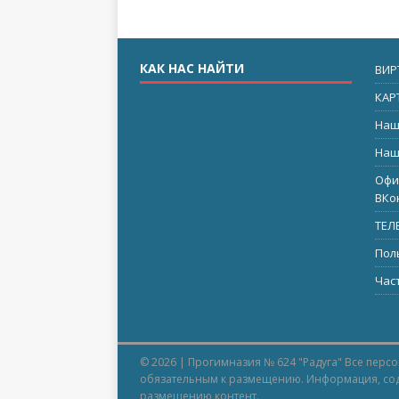
КАК НАС НАЙТИ
ВИР
КАР
Наш
Наш
Офи
ВКо
ТЕЛ
Пол
Час
© 2026 | Прогимназия № 624 "Радуга" Все перс
обязательным к размещению. Информация, сод
размещению контент.