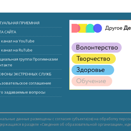
ТУАЛЬНАЯ ПРИЕМНАЯ
ТА САЙТА
 канал на YouTube
 канал на RuTube
циальная группа Прогимназии
нтакте
ЕФОНЫ ЭКСТРЕННЫХ СЛУЖБ
ьзовательское соглашение
то задаваемые вопросы
ональные данные размещены с согласия субъекта(ов) на обработку персо
ержащаяся в разделе «
Сведения об образовательной организации
», ид