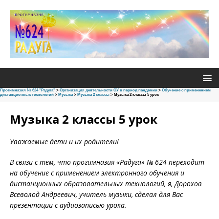
Прогимназия № 624 "Радуга"
>
Oрганизация деятельности ОУ в период пандемии
>
Обучение с применением
дистанционных технологий
>
Музыка
>
Музыка 2 классы
>
Музыка 2 классы 5 урок
Музыка 2 классы 5 урок
Уважаемые дети и их родители!
В связи с тем, что прогимназия «Радуга» № 624 переходит
на обучение с применением электронного обучения и
дистанционных образовательных технологий, я, Дорохов
Всеволод Андреевич, учитель музыки, сделал для Вас
презентации с аудиозаписью урока.