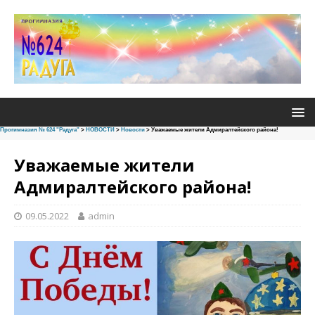
Прогимназия № 624 "Радуга"
>
НОВОСТИ
>
Новости
>
Уважаемые жители Адмиралтейского района!
Уважаемые жители
Адмиралтейского района!
09.05.2022
admin