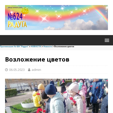
Прогимназия № 624 "Радуга"
>
НОВОСТИ
>
Новости
>
Возложение цветов
Возложение цветов
06.05.2023
admin