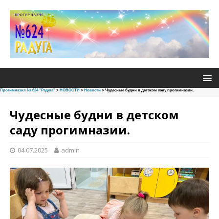
Прогимназия № 624 "Радуга"
>
НОВОСТИ
>
Новости
>
Чудесные будни в детском саду прогимназии.
Чудесные будни в детском
саду прогимназии.
04.07.2025
admin