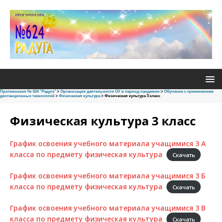
Прогимназия № 624 "Радуга"
>
Oрганизация деятельности ОУ в период пандемии
>
Обучение с применением
дистанционных технологий
>
Физическая культура
>
Физическая культура 3 класс
Физическая культура 3 класс
График освоения учебного материала учащимися 3 А
класса по предмету физическая культура
Скачать
График освоения учебного материала учащимися 3 Б
класса по предмету физическая культура
Скачать
График освоения учебного материала учащимися 3 В
класса по предмету физическая культура
Скачать